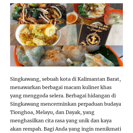
Singkawang, sebuah kota di Kalimantan Barat,
menawarkan berbagai macam kuliner khas
yang menggoda selera. Berbagai hidangan di
Singkawang mencerminkan perpaduan budaya
Tionghoa, Melayu, dan Dayak, yang
menghasilkan cita rasa yang unik dan kaya
akan rempah. Bagi Anda yang ingin menikmati