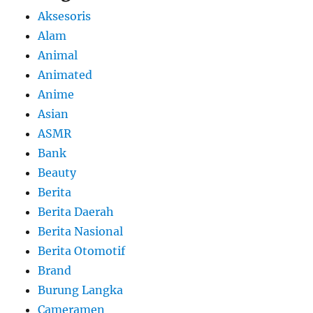
Aksesoris
Alam
Animal
Animated
Anime
Asian
ASMR
Bank
Beauty
Berita
Berita Daerah
Berita Nasional
Berita Otomotif
Brand
Burung Langka
Cameramen