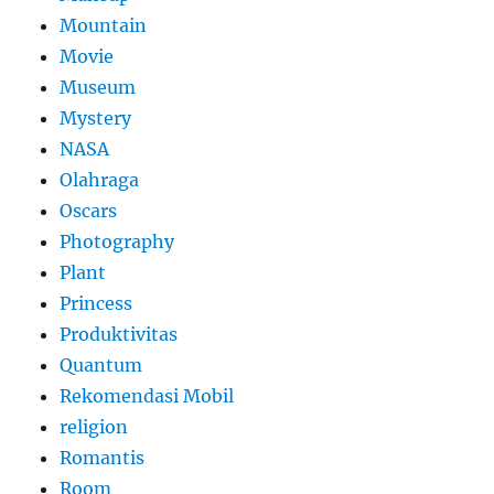
Mountain
Movie
Museum
Mystery
NASA
Olahraga
Oscars
Photography
Plant
Princess
Produktivitas
Quantum
Rekomendasi Mobil
religion
Romantis
Room