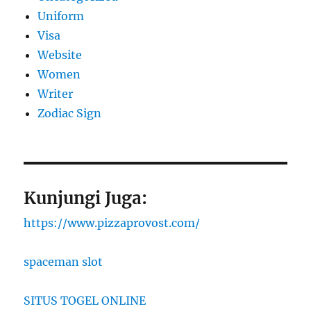
Uniform
Visa
Website
Women
Writer
Zodiac Sign
Kunjungi Juga:
https://www.pizzaprovost.com/
spaceman slot
SITUS TOGEL ONLINE