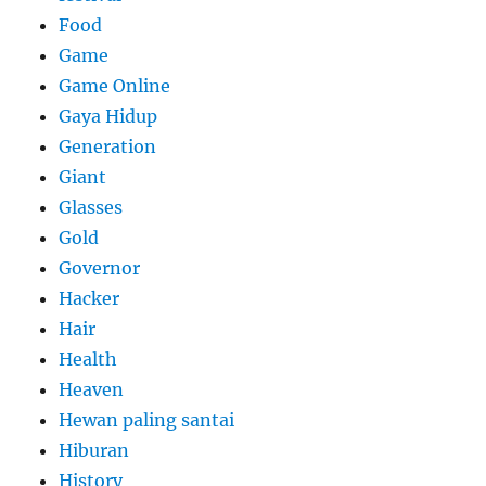
Food
Game
Game Online
Gaya Hidup
Generation
Giant
Glasses
Gold
Governor
Hacker
Hair
Health
Heaven
Hewan paling santai
Hiburan
History