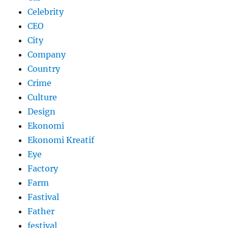
Celebrity
CEO
City
Company
Country
Crime
Culture
Design
Ekonomi
Ekonomi Kreatif
Eye
Factory
Farm
Fastival
Father
festival