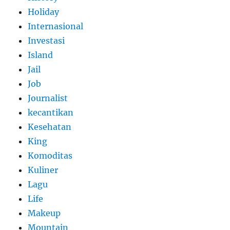
Holiday
Internasional
Investasi
Island
Jail
Job
Journalist
kecantikan
Kesehatan
King
Komoditas
Kuliner
Lagu
Life
Makeup
Mountain