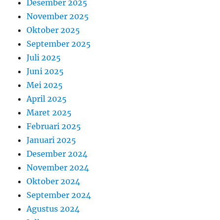
Desember 2025
November 2025
Oktober 2025
September 2025
Juli 2025
Juni 2025
Mei 2025
April 2025
Maret 2025
Februari 2025
Januari 2025
Desember 2024
November 2024
Oktober 2024
September 2024
Agustus 2024