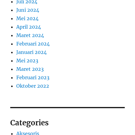
Juli 2024
Juni 2024
Mei 2024
April 2024
Maret 2024
Februari 2024
Januari 2024
Mei 2023
Maret 2023
Februari 2023
Oktober 2022
Categories
Aksesoris