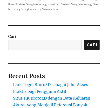
on
Ikan Bakar Singkawang
,
Kwetiau Siram Singkawang
,
Nasi
Kuning Singkawang
,
Siauw Mie
Cari
CARI
Recent Posts
Link Togel Broto4D sebagai Jalur Akses
Praktis bagi Pengguna Aktif
Situs HK Broto4D dengan Data Keluaran
Akurat yang Menjadi Referensi Banyak