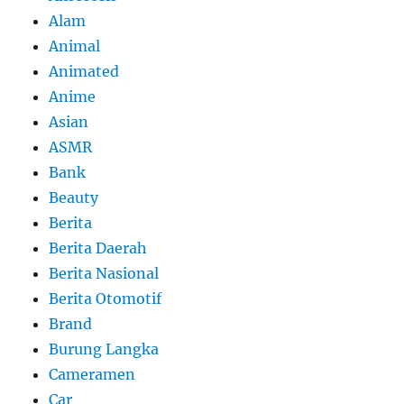
Alam
Animal
Animated
Anime
Asian
ASMR
Bank
Beauty
Berita
Berita Daerah
Berita Nasional
Berita Otomotif
Brand
Burung Langka
Cameramen
Car