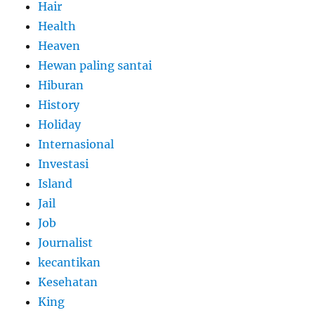
Hair
Health
Heaven
Hewan paling santai
Hiburan
History
Holiday
Internasional
Investasi
Island
Jail
Job
Journalist
kecantikan
Kesehatan
King