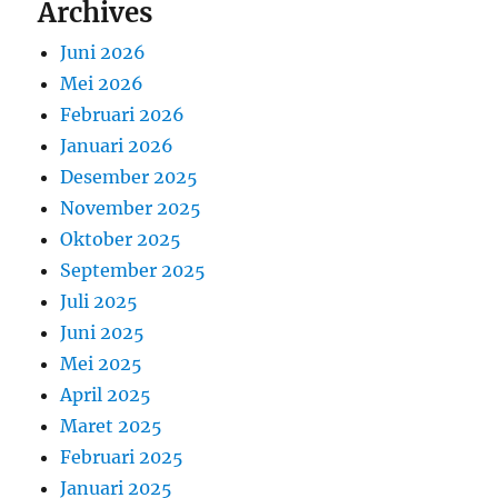
Archives
Juni 2026
Mei 2026
Februari 2026
Januari 2026
Desember 2025
November 2025
Oktober 2025
September 2025
Juli 2025
Juni 2025
Mei 2025
April 2025
Maret 2025
Februari 2025
Januari 2025