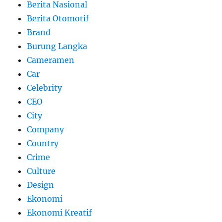
Berita Nasional
Berita Otomotif
Brand
Burung Langka
Cameramen
Car
Celebrity
CEO
City
Company
Country
Crime
Culture
Design
Ekonomi
Ekonomi Kreatif