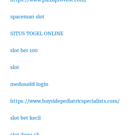
spaceman slot
SITUS TOGEL ONLINE
slot bet 100
slot
medusa88 login
https://www.baysidepediatricspecialists.com/
slot bet kecil
slot depo 5k