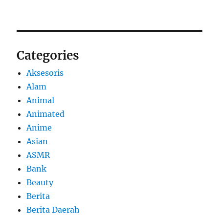
Categories
Aksesoris
Alam
Animal
Animated
Anime
Asian
ASMR
Bank
Beauty
Berita
Berita Daerah