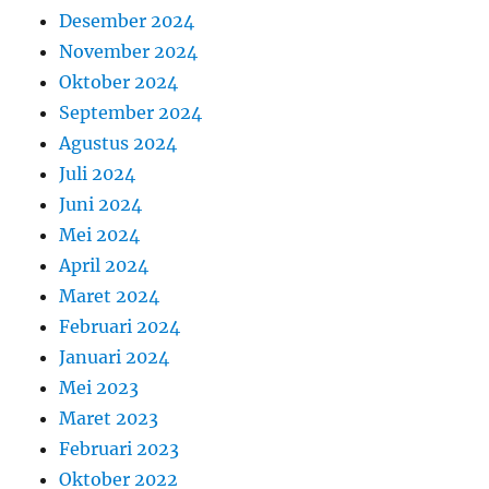
Desember 2024
November 2024
Oktober 2024
September 2024
Agustus 2024
Juli 2024
Juni 2024
Mei 2024
April 2024
Maret 2024
Februari 2024
Januari 2024
Mei 2023
Maret 2023
Februari 2023
Oktober 2022