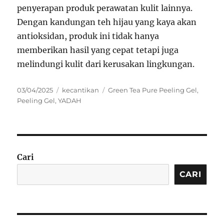
penyerapan produk perawatan kulit lainnya.
Dengan kandungan teh hijau yang kaya akan
antioksidan, produk ini tidak hanya
memberikan hasil yang cepat tetapi juga
melindungi kulit dari kerusakan lingkungan.
Posted
Categories
Tags
03/04/2025
kecantikan
Green Tea Pure Peeling Gel
,
on
Peeling Gel
,
YADAH
Cari
CARI