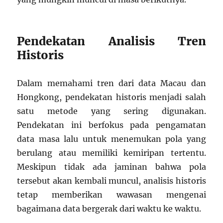
Pendekatan Analisis Tren
Historis
Dalam memahami tren dari data Macau dan
Hongkong, pendekatan historis menjadi salah
satu metode yang sering digunakan.
Pendekatan ini berfokus pada pengamatan
data masa lalu untuk menemukan pola yang
berulang atau memiliki kemiripan tertentu.
Meskipun tidak ada jaminan bahwa pola
tersebut akan kembali muncul, analisis historis
tetap memberikan wawasan mengenai
bagaimana data bergerak dari waktu ke waktu.