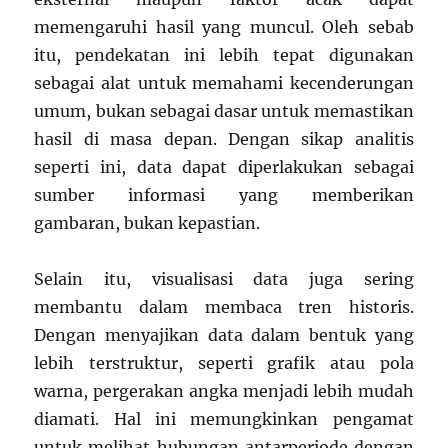
memengaruhi hasil yang muncul. Oleh sebab
itu, pendekatan ini lebih tepat digunakan
sebagai alat untuk memahami kecenderungan
umum, bukan sebagai dasar untuk memastikan
hasil di masa depan. Dengan sikap analitis
seperti ini, data dapat diperlakukan sebagai
sumber informasi yang memberikan
gambaran, bukan kepastian.
Selain itu, visualisasi data juga sering
membantu dalam membaca tren historis.
Dengan menyajikan data dalam bentuk yang
lebih terstruktur, seperti grafik atau pola
warna, pergerakan angka menjadi lebih mudah
diamati. Hal ini memungkinkan pengamat
untuk melihat hubungan antarperiode dengan