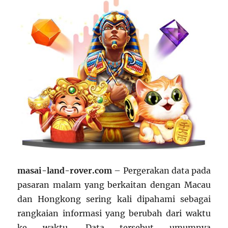
masai-land-rover.com
– Pergerakan data pada
pasaran malam yang berkaitan dengan Macau
dan Hongkong sering kali dipahami sebagai
rangkaian informasi yang berubah dari waktu
ke waktu. Data tersebut umumnya