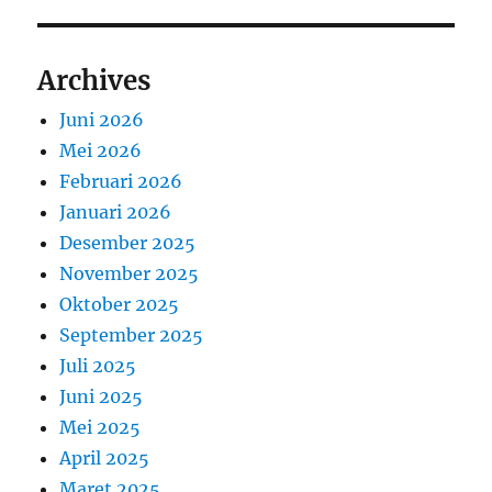
Archives
Juni 2026
Mei 2026
Februari 2026
Januari 2026
Desember 2025
November 2025
Oktober 2025
September 2025
Juli 2025
Juni 2025
Mei 2025
April 2025
Maret 2025