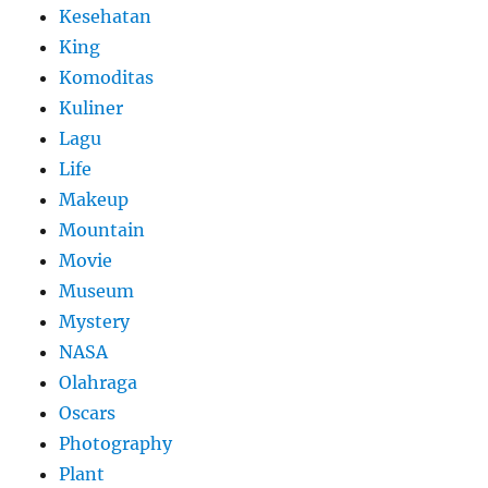
Kesehatan
King
Komoditas
Kuliner
Lagu
Life
Makeup
Mountain
Movie
Museum
Mystery
NASA
Olahraga
Oscars
Photography
Plant