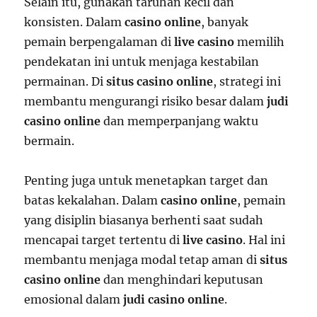
Selain itu, gunakan taruhan kecil dan
konsisten. Dalam
casino online
, banyak
pemain berpengalaman di
live casino
memilih
pendekatan ini untuk menjaga kestabilan
permainan. Di
situs casino online
, strategi ini
membantu mengurangi risiko besar dalam
judi
casino online
dan memperpanjang waktu
bermain.
Penting juga untuk menetapkan target dan
batas kekalahan. Dalam
casino online
, pemain
yang disiplin biasanya berhenti saat sudah
mencapai target tertentu di
live casino
. Hal ini
membantu menjaga modal tetap aman di
situs
casino online
dan menghindari keputusan
emosional dalam
judi casino online
.