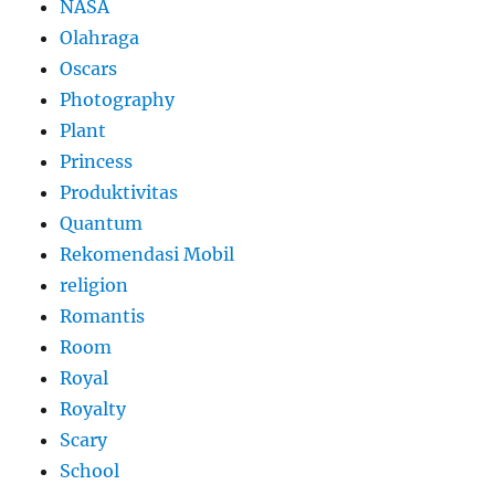
NASA
Olahraga
Oscars
Photography
Plant
Princess
Produktivitas
Quantum
Rekomendasi Mobil
religion
Romantis
Room
Royal
Royalty
Scary
School