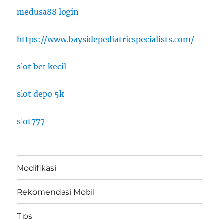
medusa88 login
https://www.baysidepediatricspecialists.com/
slot bet kecil
slot depo 5k
slot777
Modifikasi
Rekomendasi Mobil
Tips