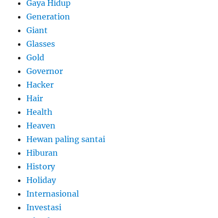
Gaya Hidup
Generation
Giant
Glasses
Gold
Governor
Hacker
Hair
Health
Heaven
Hewan paling santai
Hiburan
History
Holiday
Internasional
Investasi