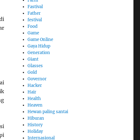
Farm
Fastival
Father
di
festival
Food
ar
Game
Game Online
Gaya Hidup
Generation
Giant
Glasses
Gold
Governor
ai
Hacker
ik
Hair
Health
ng
Heaven
Hewan paling santai
Hiburan
History
si
Holiday
pi
Internasional