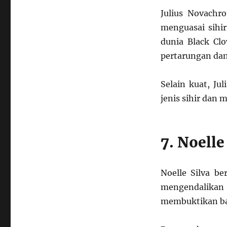
Julius Novachr
menguasai sihi
dunia Black Clo
pertarungan dan
Selain kuat, J
jenis sihir dan
7. Noelle
Noelle Silva be
mengendalikan 
membuktikan bah