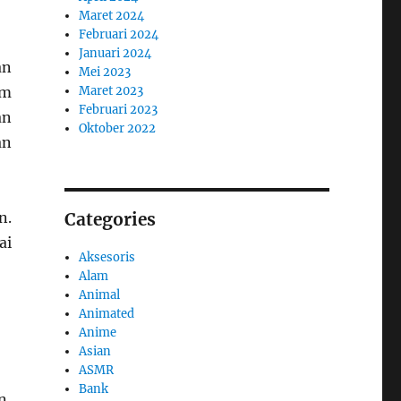
Maret 2024
Februari 2024
Januari 2024
an
Mei 2023
am
Maret 2023
Februari 2023
an
Oktober 2022
an
n.
Categories
ai
Aksesoris
Alam
Animal
Animated
Anime
Asian
ASMR
Bank
n,