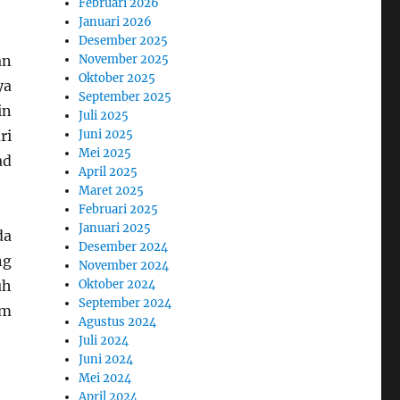
Februari 2026
Januari 2026
Desember 2025
an
November 2025
Oktober 2025
ya
September 2025
in
Juli 2025
ri
Juni 2025
Mei 2025
ad
April 2025
Maret 2025
Februari 2025
Januari 2025
da
Desember 2024
ng
November 2024
uh
Oktober 2024
September 2024
am
Agustus 2024
Juli 2024
Juni 2024
Mei 2024
April 2024