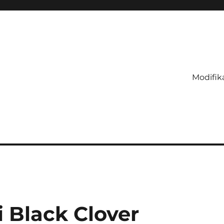
Modifik
i Black Clover