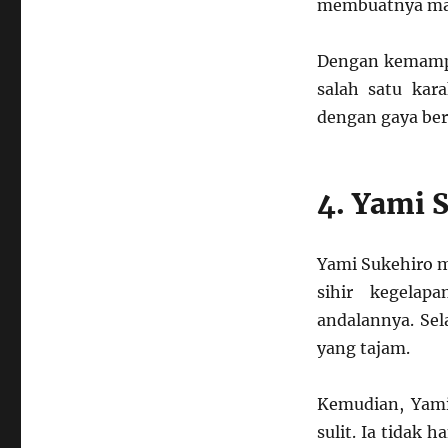
membuatnya mam
Dengan kemampu
salah satu kar
dengan gaya ber
4. Yami 
Yami Sukehiro m
sihir kegela
andalannya. Sel
yang tajam.
Kemudian, Yami
sulit. Ia tidak 