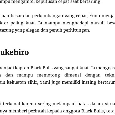
pu mengambil keputusan cepat saat bertarung.
an besar dan perkembangan yang cepat, Yuno menja
akter paling kuat. Ia mampu menghadapi musuh bes
tarung yang elegan dan penuh perhitungan.
Sukehiro
enjadi kapten Black Bulls yang sangat kuat. Ia menguas
pan dan mampu memotong dimensi dengan tekn
ain kekuatan sihir, Yami juga memiliki insting bertaru
 terkenal karena sering melampaui batas dalam situa
hanya memberi perintah kepada anggota Black Bulls, teta