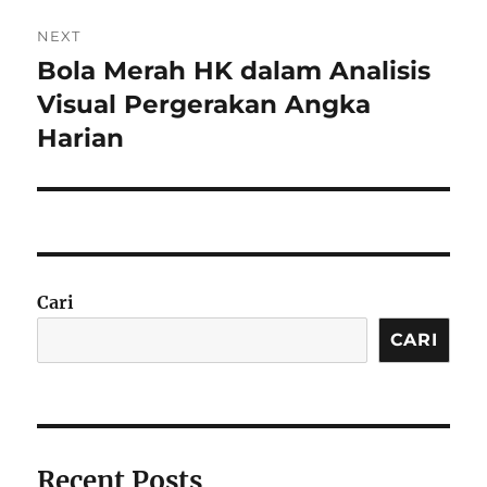
NEXT
Bola Merah HK dalam Analisis
Next
post:
Visual Pergerakan Angka
Harian
Cari
CARI
Recent Posts