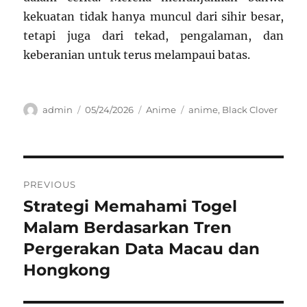
kekuatan tidak hanya muncul dari sihir besar,
tetapi juga dari tekad, pengalaman, dan
keberanian untuk terus melampaui batas.
Author
Posted
Categories
Tags
admin
05/24/2026
Anime
anime
,
Black Clover
on
Navigasi
PREVIOUS
pos
Strategi Memahami Togel
Previous
post:
Malam Berdasarkan Tren
Pergerakan Data Macau dan
Hongkong