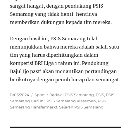
sangat hangat, dengan pendukung PSIS
Semarang yang tidak henti-hentinya
memberikan dukungan kepada tim mereka.
Dengan hasil ini, PSIS Semarang telah
menunjukkan bahwa mereka adalah salah satu
tim yang harus diperhitungkan dalam
kompetisi BRI Liga 1 tahun ini. Pendukung
Bajul Ijo pasti akan menantikan pertandingan
berikutnya dengan penuh harap dan semangat.
Posted
Categories
Tags
11/03/2024
Sport
Jadwal PSIS Semarang
,
PSIS
,
PSIS
on
Semarang Hari Ini
,
PSIS Semarang Klasemen
,
PSIS
Semarang Transfermarkt
,
Sejarah PSIS Semarang