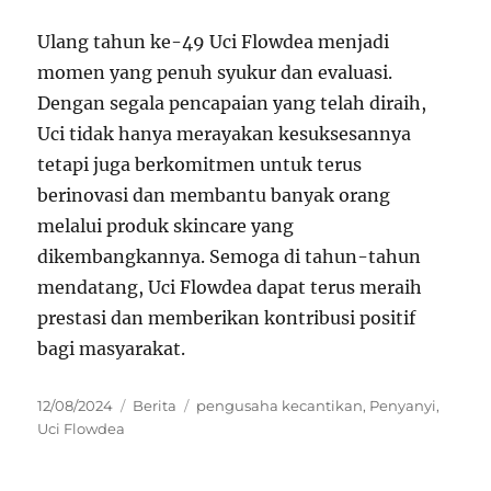
Ulang tahun ke-49 Uci Flowdea menjadi
momen yang penuh syukur dan evaluasi.
Dengan segala pencapaian yang telah diraih,
Uci tidak hanya merayakan kesuksesannya
tetapi juga berkomitmen untuk terus
berinovasi dan membantu banyak orang
melalui produk skincare yang
dikembangkannya. Semoga di tahun-tahun
mendatang, Uci Flowdea dapat terus meraih
prestasi dan memberikan kontribusi positif
bagi masyarakat.
Posted
Categories
Tags
12/08/2024
Berita
pengusaha kecantikan
,
Penyanyi
,
on
Uci Flowdea