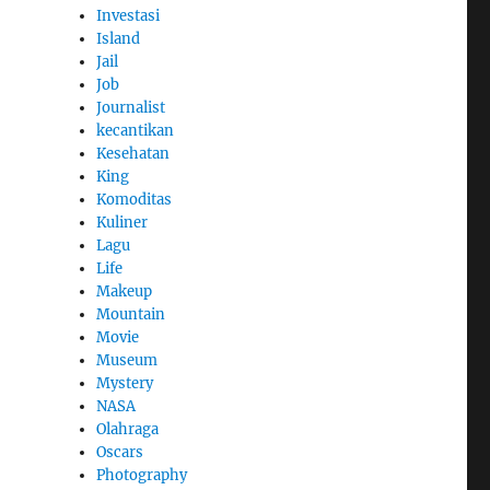
Investasi
Island
Jail
Job
Journalist
kecantikan
Kesehatan
King
Komoditas
Kuliner
Lagu
Life
Makeup
Mountain
Movie
Museum
Mystery
NASA
Olahraga
Oscars
Photography