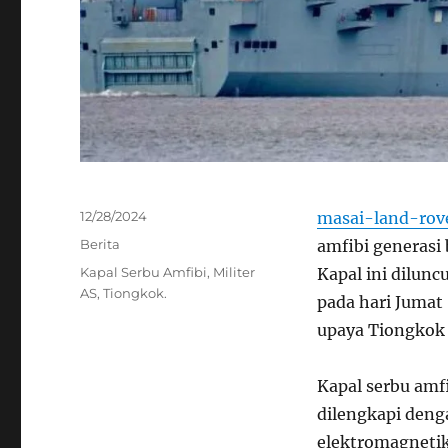
Posted
12/28/2024
masai-land-rov
on
Categories
Berita
amfibi generasi
Tags
Kapal Serbu Amfibi
,
Militer
Kapal ini dilunc
AS
,
Tiongkok.
pada hari Jumat
upaya Tiongkok 
Kapal serbu amfi
dilengkapi deng
elektromagneti