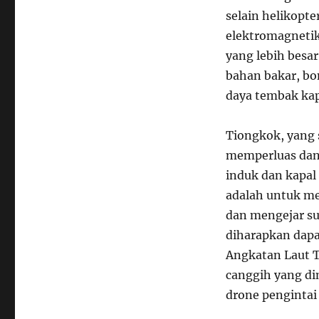
selain helikopte
elektromagneti
yang lebih besa
bahan bakar, bo
daya tembak kap
Tiongkok, yang s
memperluas dan
induk dan kapal 
adalah untuk me
dan mengejar su
diharapkan dap
Angkatan Laut T
canggih yang dim
drone pengintai