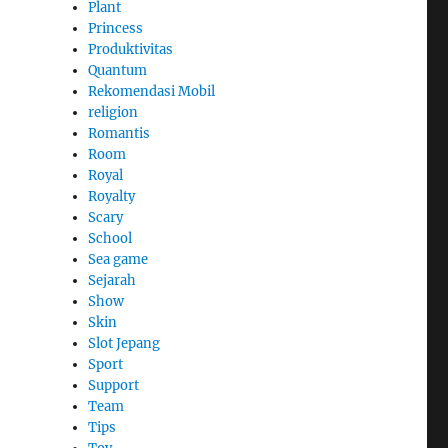
Plant
Princess
Produktivitas
Quantum
Rekomendasi Mobil
religion
Romantis
Room
Royal
Royalty
Scary
School
Sea game
Sejarah
Show
Skin
Slot Jepang
Sport
Support
Team
Tips