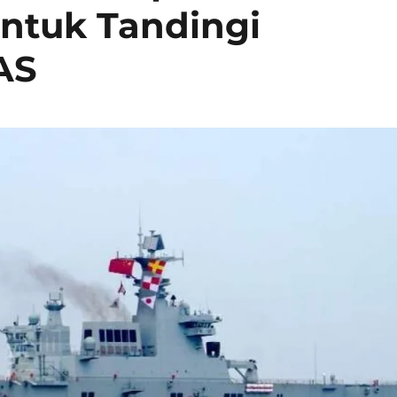
ntuk Tandingi
AS