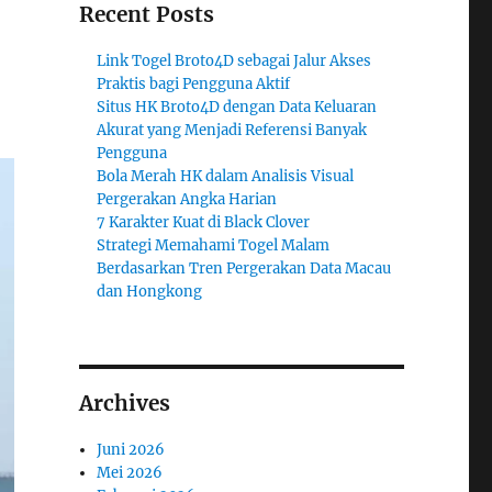
Recent Posts
Link Togel Broto4D sebagai Jalur Akses
Praktis bagi Pengguna Aktif
Situs HK Broto4D dengan Data Keluaran
Akurat yang Menjadi Referensi Banyak
Pengguna
Bola Merah HK dalam Analisis Visual
Pergerakan Angka Harian
7 Karakter Kuat di Black Clover
Strategi Memahami Togel Malam
Berdasarkan Tren Pergerakan Data Macau
dan Hongkong
Archives
Juni 2026
Mei 2026