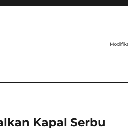
Modifik
alkan Kapal Serbu