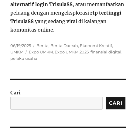
alternatif login Trisula88
, atau memanfaatkan
peluang dengan mengeksplorasi
rtp tertinggi
Trisula88
yang sedang viral di kalangan
komunitas online.
Posted
Categories
06/19/2025
Berita
,
Berita Daerah
,
Ekonomi Kreatif
,
on
Tags
UMKM
Expo UMKM
,
Expo UMKM 2025
,
finansial digital
,
pelaku usaha
Cari
CARI