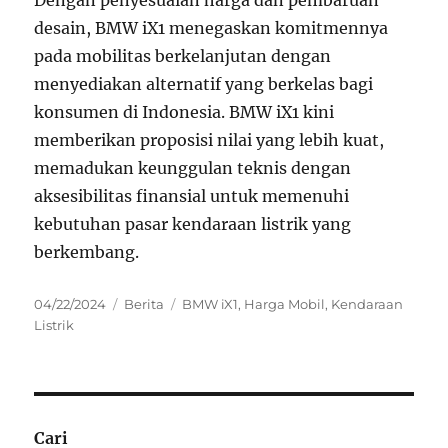
Dengan penyesuaian harga dan pembaruan
desain, BMW iX1 menegaskan komitmennya
pada mobilitas berkelanjutan dengan
menyediakan alternatif yang berkelas bagi
konsumen di Indonesia. BMW iX1 kini
memberikan proposisi nilai yang lebih kuat,
memadukan keunggulan teknis dengan
aksesibilitas finansial untuk memenuhi
kebutuhan pasar kendaraan listrik yang
berkembang.
Posted
Categories
Tags
04/22/2024
Berita
BMW iX1
,
Harga Mobil
,
Kendaraan
on
Listrik
Cari