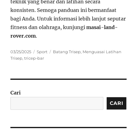
teknik yang benar dan latihan secara
konsisten. Semoga panduan ini bermanfaat
bagi Anda. Untuk informasi lebih lanjut seputar
fitness dan olahraga, kunjungi
masai-land-
rover.com
.
Posted
Categories
Tags
03/25/2025
Sport
Batang Trisep
,
Menguasai Latihan
on
Trisep
,
tricep-bar
Cari
CARI