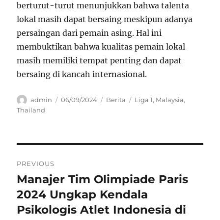
berturut-turut menunjukkan bahwa talenta
lokal masih dapat bersaing meskipun adanya
persaingan dari pemain asing. Hal ini
membuktikan bahwa kualitas pemain lokal
masih memiliki tempat penting dan dapat
bersaing di kancah internasional.
Author
Posted
Categories
Tags
admin
06/09/2024
Berita
Liga 1
,
Malaysia
,
on
Thailand
Navigasi
PREVIOUS
pos
Manajer Tim Olimpiade Paris
Previous
post:
2024 Ungkap Kendala
Psikologis Atlet Indonesia di