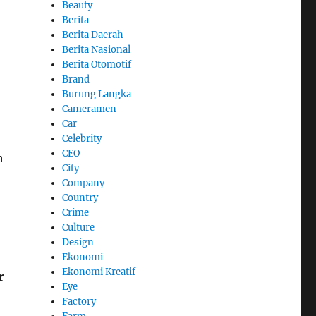
Beauty
Berita
Berita Daerah
Berita Nasional
Berita Otomotif
Brand
Burung Langka
Cameramen
Car
Celebrity
CEO
h
City
Company
Country
Crime
Culture
Design
Ekonomi
Ekonomi Kreatif
r
Eye
Factory