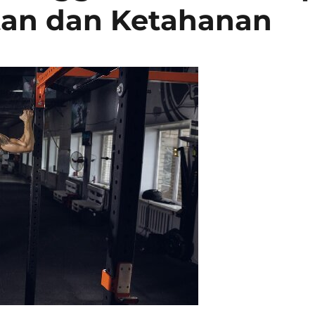
tan dan Ketahanan