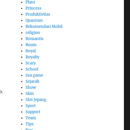
Plant
Princess
Produktivitas
Quantum
Rekomendasi Mobil
religion
Romantis
Room
Royal
Royalty
Scary
School
Sea game
Sejarah
Show
p.
Skin
Slot Jepang
Sport
Support
Team
Tips