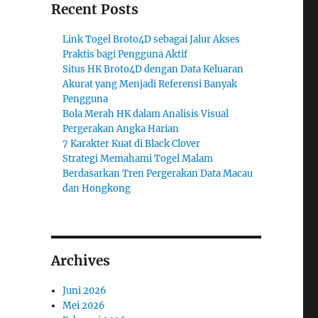
Recent Posts
Link Togel Broto4D sebagai Jalur Akses
Praktis bagi Pengguna Aktif
Situs HK Broto4D dengan Data Keluaran
Akurat yang Menjadi Referensi Banyak
Pengguna
Bola Merah HK dalam Analisis Visual
Pergerakan Angka Harian
7 Karakter Kuat di Black Clover
Strategi Memahami Togel Malam
Berdasarkan Tren Pergerakan Data Macau
dan Hongkong
Archives
Juni 2026
Mei 2026