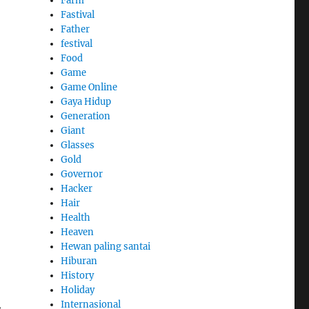
Farm
Fastival
Father
festival
Food
Game
Game Online
Gaya Hidup
Generation
Giant
Glasses
Gold
Governor
Hacker
Hair
Health
Heaven
Hewan paling santai
Hiburan
History
Holiday
Internasional
s