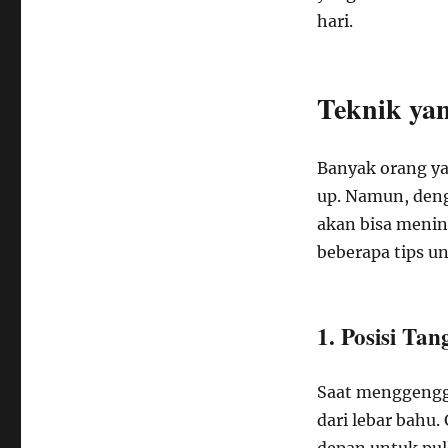
hari.
Teknik ya
Banyak orang ya
up. Namun, deng
akan bisa mening
beberapa tips u
1. Posisi Ta
Saat menggengga
dari lebar bahu
depan untuk pul