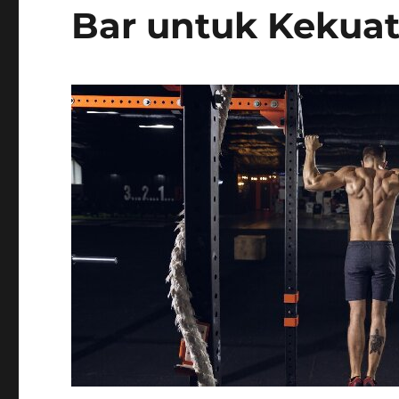
Bar untuk Kekua