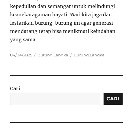
kepedulian dan semangat untuk melindungi
keanekaragaman hayati. Mari kita jaga dan
lestarikan burung-burung ini agar generasi
mendatang tetap bisa menikmati keindahan
yang sama.
Posted
Categories
Tags
04/04/2025
Burung Langka
Burung Langka
on
Cari
CARI